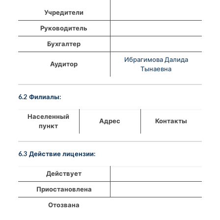
Учредители
Руководитель
Бухгалтер
Ибрагимова Далида
Аудитор
Тынаевна
6.2 Филиалы:
Населенный
Адрес
Контакты
пункт
6.3 Действие лицензии:
Действует
Приостановлена
Отозвана