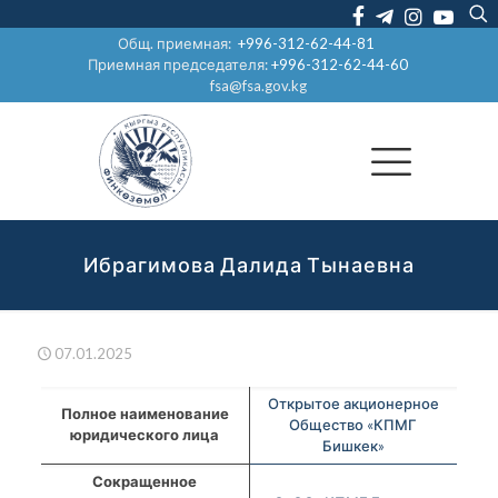
Общ. приемная:
+996-312-62-44-81
Приемная председателя:
+996-312-62-44-60
fsa@fsa.gov.kg
Ибрагимова Далида Тынаевна
07.01.2025
Открытое акционерное
Полное наименование
Общество «КПМГ
юридического лица
Бишкек»
Сокращенное