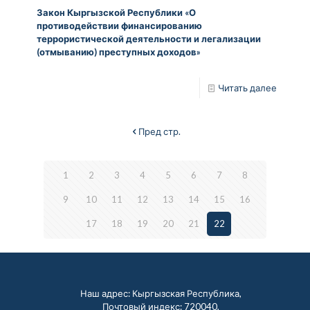
Закон Кыргызской Республики «О
противодействии финансированию
террористической деятельности и легализации
(отмыванию) преступных доходов»
Читать далее
Пред стр.
1
2
3
4
5
6
7
8
9
10
11
12
13
14
15
16
17
18
19
20
21
22
Наш адрес: Кыргызская Республика,
Почтовый индекс: 720040,