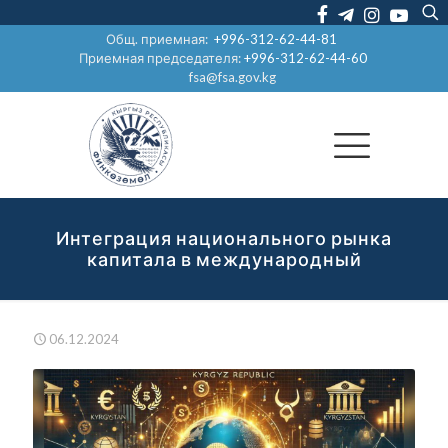
Общ. приемная:
+996-312-62-44-81
Приемная председателя:
+996-312-62-44-60
fsa@fsa.gov.kg
Интеграция национального рынка
капитала в международный
06.12.2024