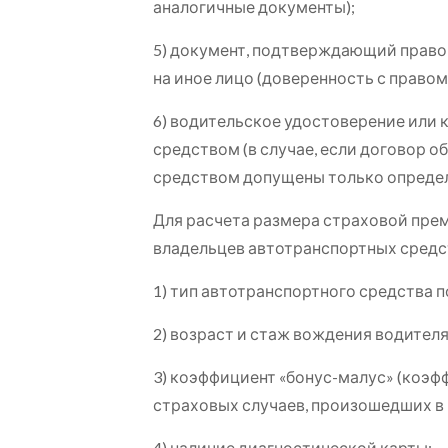
аналогичные документы);
5) документ, подтверждающий право
на иное лицо (доверенность с право
6) водительское удостоверение или
средством (в случае, если договор 
средством допущены только определ
Для расчета размера страховой пре
владельцев автотранспортных средс
1) тип автотранспортного средства п
2) возраст и стаж вождения водител
3) коэффициент «бонус-малус» (коэф
страховых случаев, произошедших в
4) наличие диагностической карты;