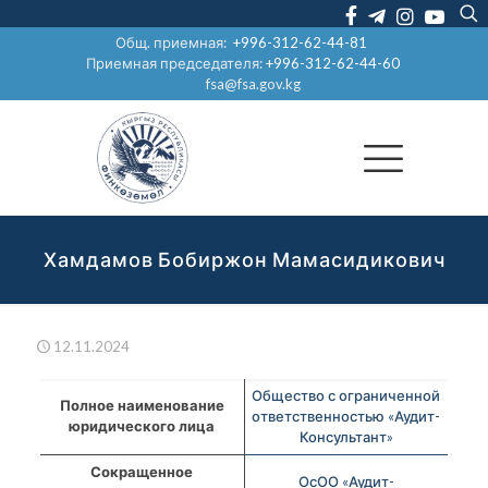
Общ. приемная:
+996-312-62-44-81
Приемная председателя:
+996-312-62-44-60
fsa@fsa.gov.kg
Хамдамов Бобиржон Мамасидикович
12.11.2024
Общество с ограниченной
Полное наименование
ответственностью «Аудит-
юридического лица
Консультант»
Сокращенное
ОсОО «Аудит-