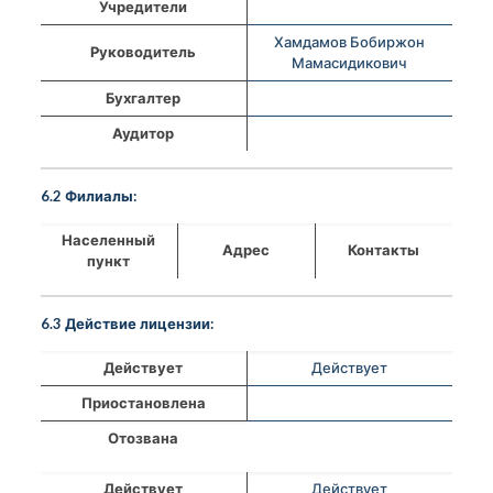
Учредители
Хамдамов Бобиржон
Руководитель
Мамасидикович
Бухгалтер
Аудитор
6.2 Филиалы:
Населенный
Адрес
Контакты
пункт
6.3 Действие лицензии:
Действует
Действует
Приостановлена
Отозвана
Действует
Действует