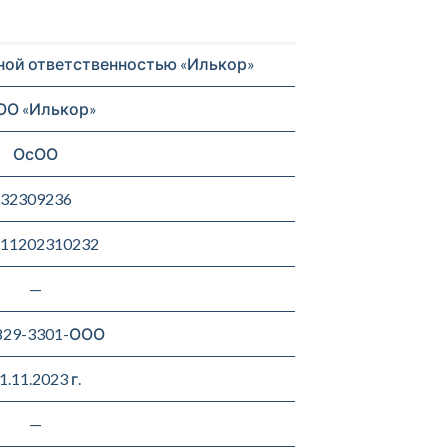
ной ответственностью «Илькор»
ОО «Илькор»
ОсОО
32309236
11202310232
—
829-3301-ООО
1.11.2023 г.
—