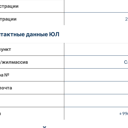
страции
страции
2
онтактные данные ЮЛ
пункт
р/жилмассив
С
ра №
почта
ы
+99