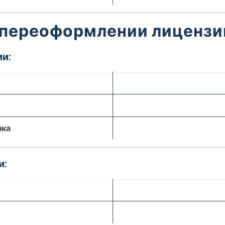
 переоформлении лицензи
и:
нка
и: