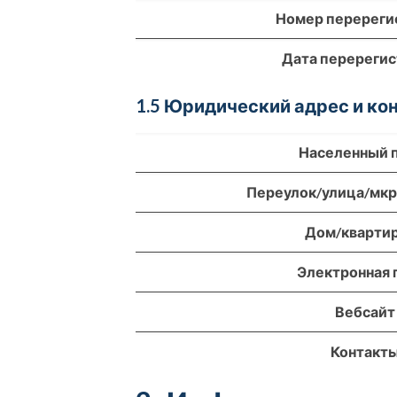
Номер перереги
Дата перереги
1.5 Юридический адрес и к
Населенный 
Переулок/улица/мк
Дом/кварти
Электронная 
Вебсайт
Контакт