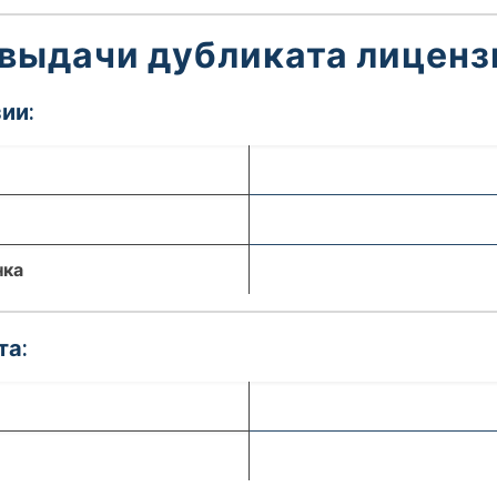
 выдачи дубликата лиценз
ии:
нка
та: