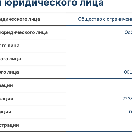
 юридического лица
идического лица
Общество с ограничен
 юридического лица
Ос
го лица
ого лица
го лица
001
рации
рации
223
рации
0
страции