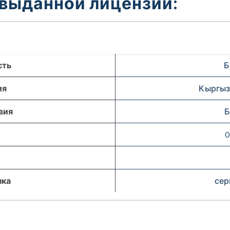
 выданной лицензии:
сть
Б
ия
Кыргыз
вия
Б
0
нка
сер