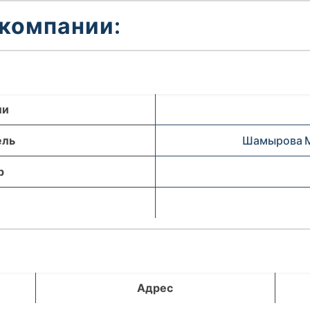
 компании:
ли
ель
Шамырова М
р
Адрес