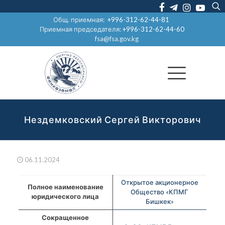
Общ. приемная:
+996-312-62-44-81
Приемная председателя:
+996-312-62-44-60
fsa@fsa.gov.kg
Нездемковский Сергей Викторович
06.11.2024
Открытое акционерное
Полное наименование
Общество «КПМГ
юридического лица
Бишкек»
Сокращенное