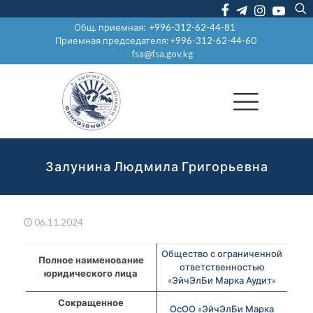
Общ. приемная:
+996-312-62-44-81
Приемная председателя:
+996-312-62-44-60
fsa@fsa.gov.kg
Залунина Людмила Григорьевна
06.11.2024
Общество с ограниченной
Полное наименование
ответственностью
юридического лица
«ЭйчЭлБи Марка Аудит»
Сокращенное
ОсОО «ЭйчЭлБи Марка