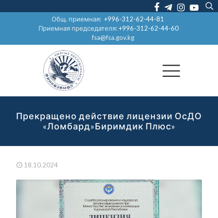
Общ. приемная:
+996-312-62-44-81
Приемная председателя:
+996-312-62-44-60
fsa@fsa.gov.kg
Прекращено действие лицензии ОсДО
«Ломбард»Биримдик Плюс»
18.10.2024