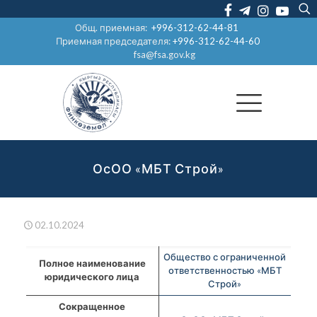
Общ. приемная:
+996-312-62-44-81
Приемная председателя:
+996-312-62-44-60
fsa@fsa.gov.kg
ОсОО «МБТ Строй»
02.10.2024
Общество с ограниченной
Полное наименование
ответственностью «МБТ
юридического лица
Строй»
Сокращенное