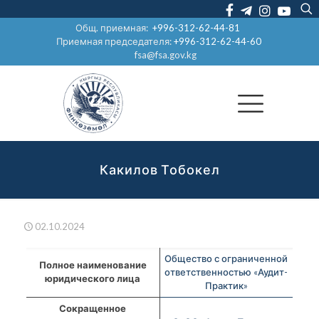
Общ. приемная:
+996-312-62-44-81
Приемная председателя:
+996-312-62-44-60
fsa@fsa.gov.kg
Какилов Тобокел
02.10.2024
Общество с ограниченной
Полное наименование
ответственностью «Аудит-
юридического лица
Практик»
Сокращенное