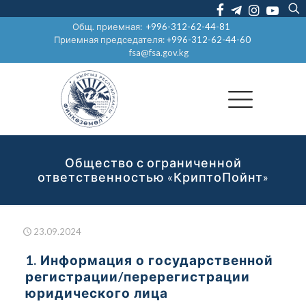
Общ. приемная:
+996-312-62-44-81
Приемная председателя:
+996-312-62-44-60
fsa@fsa.gov.kg
Общество с ограниченной
ответственностью «КриптоПойнт»
23.09.2024
1. Информация о государственной
регистрации/перерегистрации
юридического лица