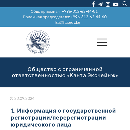
Общ. приемная:
+996-312-62-44-81
Приемная председателя:
+996-312-62-44-60
fsa@fsa.gov.kg
Общество с ограниченной
ответственностью «Канта Эксчейнж»
23.09.2024
1. Информация о государственной
регистрации/перерегистрации
юридического лица