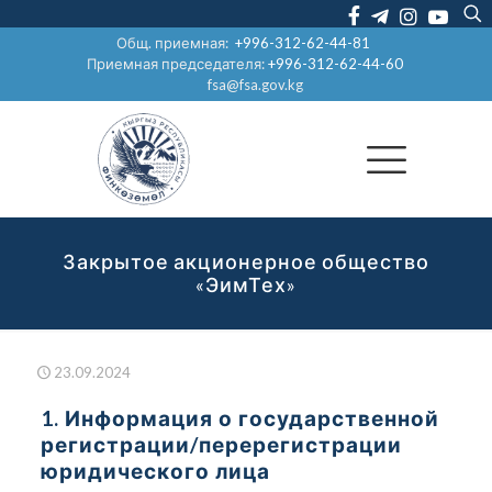
Общ. приемная:
+996-312-62-44-81
Приемная председателя:
+996-312-62-44-60
fsa@fsa.gov.kg
Закрытое акционерное общество
«ЭимТех»
23.09.2024
1. Информация о государственной
регистрации/перерегистрации
юридического лица