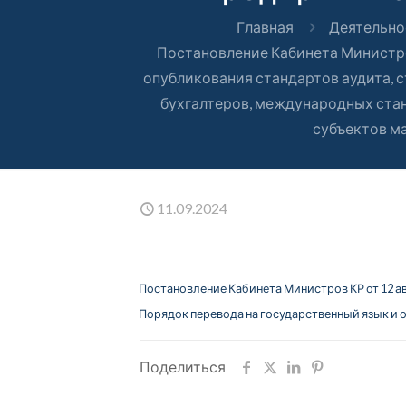
Главная
Деятельно
Постановление Кабинета Министро
опубликования стандартов аудита, 
бухгалтеров, международных ста
субъектов ма
11.09.2024
Постановление Кабинета Министров КР от 12 ав
Порядок перевода на государственный язык и 
Поделиться