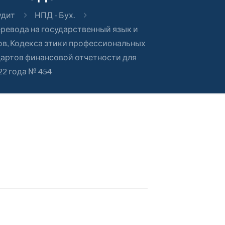
удит
НПД - Бух.
ревода на государственный язык и
ов, Кодекса этики профессиональных
артов финансовой отчетности для
22 года № 454