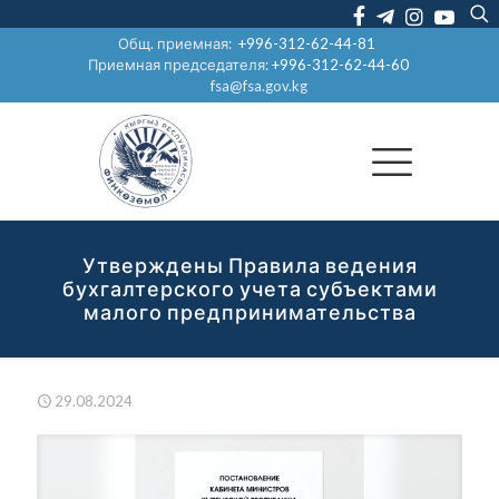
Общ. приемная:
+996-312-62-44-81
Приемная председателя:
+996-312-62-44-60
fsa@fsa.gov.kg
Утверждены Правила ведения
бухгалтерского учета субъектами
малого предпринимательства
29.08.2024