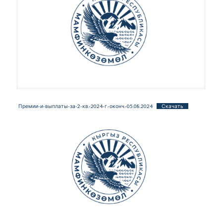
Премии-и-выплаты-за-2-кв.-2024-г.-оконч.-05.08.2024
Скачать