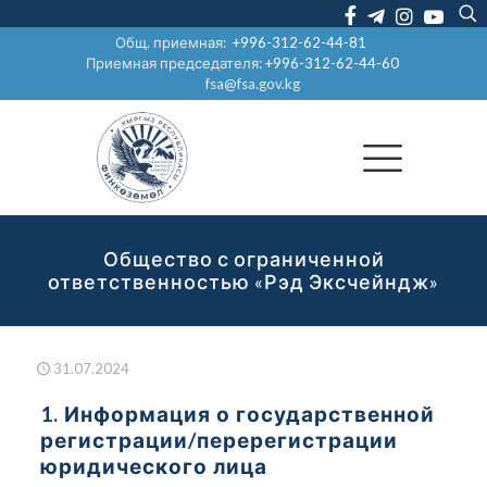
Общ. приемная:
+996-312-62-44-81
Приемная председателя:
+996-312-62-44-60
fsa@fsa.gov.kg
Общество с ограниченной
ответственностью «Рэд Эксчейндж»
31.07.2024
1. Информация о государственной
регистрации/перерегистрации
юридического лица