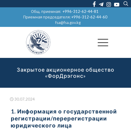
Общ. приемная:
+996-312-62-44-81
Приемная председателя:
+996-312-62-44-60
fsa@fsa.gov.kg
Закрытое акционерное общество
«ФорДрэгонс»
30.07.2024
1. Информация о государственной
регистрации/перерегистрации
юридического лица