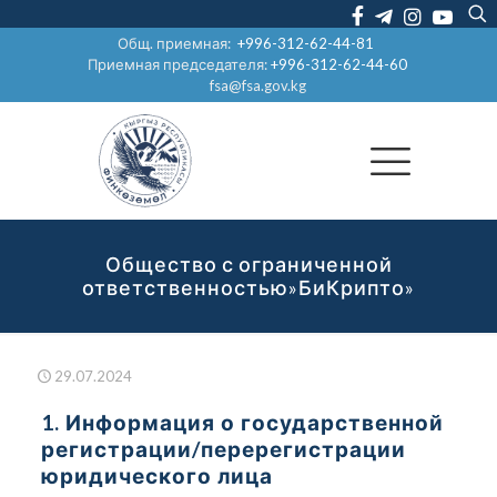
Общ. приемная:
+996-312-62-44-81
Приемная председателя:
+996-312-62-44-60
fsa@fsa.gov.kg
Общество с ограниченной
ответственностью»БиКрипто»
29.07.2024
1. Информация о государственной
регистрации/перерегистрации
юридического лица