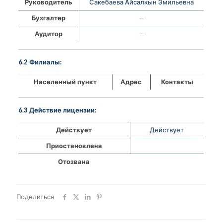
Руководитель
Сакебаева Айсалкын Эмильевна
Бухгалтер
—
Аудитор
—
6.2 Филиалы:
Населенный пункт
Адрес
Контакты
6.3 Действие лицензии:
Действует
Действует
Приостановлена
Отозвана
Поделиться