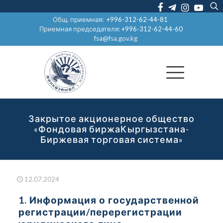
Общ. приемная:
+996-312-62-44-81
Приемная председателя:
+996-312-62-44-60
fsa@fsa.gov.kg
Закрытое акционерное общество
«Фондовая биржаКыргызстана-
Биржевая торговая система»
12.07.2024
1. Информация о государственной
регистрации/перерегистрации