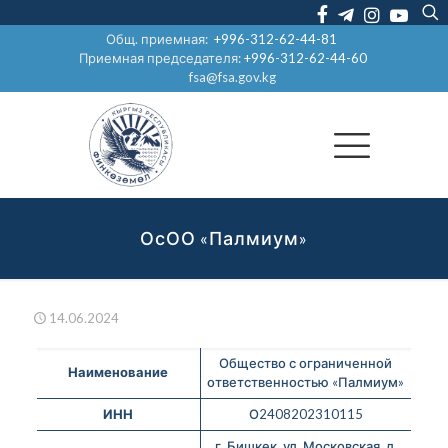
Общ. приемная:
+996-312-62-44-81
Приемная председателя:
+996-312-62-44-60
fsa@fsa.gov.kg
ОсОО «Палмиум»
14.06.2024
Общество с ограниченной
Наименование
ответственностью «Палмиум»
ИНН
О2408202310115
г. Бишкек, ул. Московская, д.