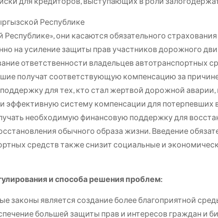
риски для кредиторов, выступающих в роли залогодержа
ыргызской Республике
 Республике», они касаются обязательного страхования
нно на усиление защиты прав участников дорожного дв
вание ответственности владельцев автотранспортных сре
шие получат соответствующую компенсацию за причине
поддержку для тех, кто стал жертвой дорожной аварии, 
и эффективную систему компенсации для потерпевших 
лучать необходимую финансовую поддержку для восстан
восстановления обычного образа жизни. Введение обяза
ортных средств также снизит социальные и экономичес
гулирования и способа решения проблем:
ые законы является создание более благоприятной сред
спечение большей защиты прав и интересов граждан и б