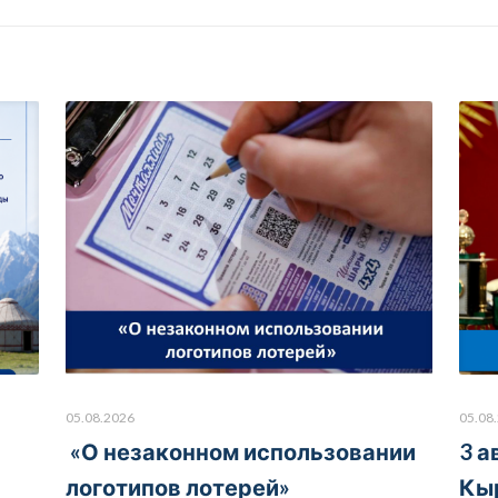
05.08.2026
05.08
«О незаконном использовании
3 а
логотипов лотерей»
Кы