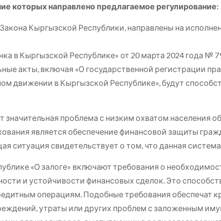
ние которых направлено предлагаемое регулирование:
 Закона Кыргызской Республики, направлены на исполне
ка в Кыргызской Республике» от 20 марта 2024 года № 79
ьные акты, включая «О государственной регистрации пр
ожном движении в Кыргызской Республике», будут способ
т значительная проблема с низким охватом населения о
ования является обеспечение финансовой защиты гражда
щая ситуация свидетельствует о том, что данная систем
публике «О залоге» включают требования о необходимос
ности и устойчивости финансовых сделок. Это способст
едитным операциям. Подобные требования обеспечат к
вреждений, утраты или других проблем с заложенным им