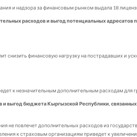
ания и надзора за финансовым рынком выдала 18 лицен
ительных расходов и выгод потенциальных адресатов 
:
ит снизить финансовую нагрузку на пострадавших и уск
ведет к незначительным дополнительным расходам для
в и выгод бюджета Кыргызской Республики, связанных
ния не повлечет дополнительных расходов из государс
еления к страховым организациям приведет к увеличени