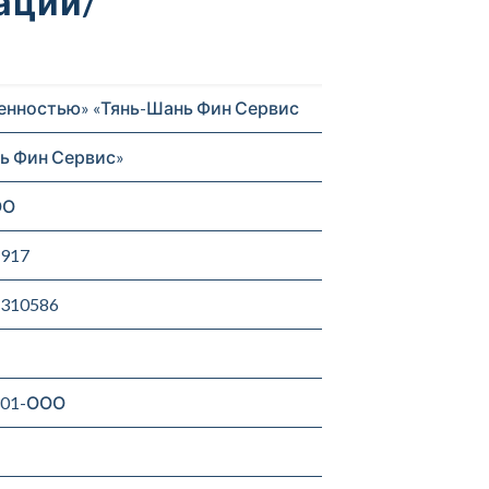
ации/
енностью» «Тянь-Шань Фин Сервис
ь Фин Сервис»
ОО
5917
2310586
301-ООО