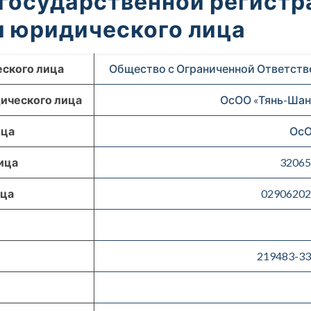
 государственной регистр
 юридического лица
ского лица
Общество с Ограниченной Ответств
ического лица
ОсОО «Тянь-Шан
ица
Ос
ица
3206
ица
0290620
и
219483-3