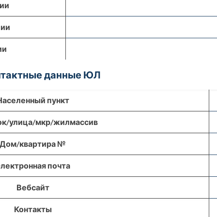
ции
ции
ии
онтактные данные ЮЛ
Населенный пункт
ок/улица/мкр/жилмассив
Дом/квартира №
лектронная почта
Вебсайт
Контакты