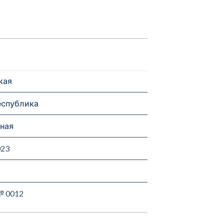
кая
еспублика
ная
023
№ 0012