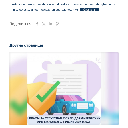
postanovlenie-ob-utverzhdenii-strahovyh-tarifov-i-razmerov-strahovyh-summ-
limity-otvetstvennosti-obyazatelnogo-strahovaniya
Скачать
Поделиться
Другие страницы