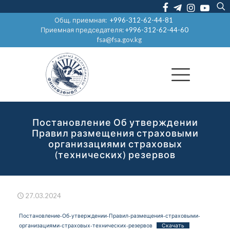
Общ. приемная:
+996-312-62-44-81
Приемная председателя:
+996-312-62-44-60
fsa@fsa.gov.kg
Постановление Об утверждении
Правил размещения страховыми
организациями страховых
(технических) резервов
27.03.2024
Постановление-Об-утверждении-Правил-размещения-страховыми-
организациями-страховых-технических-резервов
Скачать