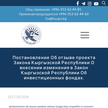
Общ. приемная:
+996-312-62-44-81
Приемная председателя:
+996-312-62-44-60
fsa@fsa.gov.kg
Постановление Об отзыве проекта
Закона Кыргызской Республики О
внесении изменения в Закон
Кыргызской Республики Об
инвестиционных фондах.
27.03.2024
postanovlenie-ob-otzyve-proekta-zakona-kyrgyzskoj-respubliki-o-vnesenii-