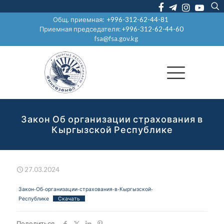
Общ. приемная:
+996-312-62-44-81
Приемная председателя:
+996-312-62-44-60
fsa@fsa.gov.kg
Закон Об организации страхования в
Кыргызской Республике
27.03.2024
Закон-Об-организации-страхования-в-Кыргызской-
Республике
Скачать
Поделиться