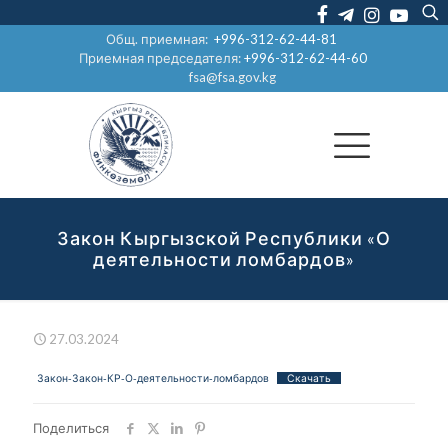
Общ. приемная:
+996-312-62-44-81
Приемная председателя:
+996-312-62-44-60
fsa@fsa.gov.kg
Закон Кыргызской Республики «О
деятельности ломбардов»
27.03.2024
Закон-Закон-КР-О-деятельности-ломбардов
Скачать
Поделиться