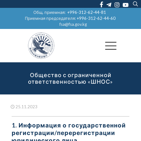
Общ. приемная:
+996-312-62-44-81
Приемная председателя:
+996-312-62-44-60
fsa@fsa.gov.kg
Общество с ограниченной
ответственностью «ШНОС»
25.11.2023
1. Информация о государственной
регистрации/перерегистрации
юридического лица