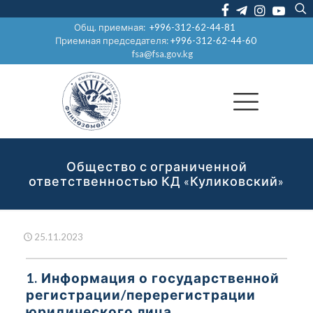
Общ. приемная:
+996-312-62-44-81
Приемная председателя:
+996-312-62-44-60
fsa@fsa.gov.kg
Общество с ограниченной
ответственностью КД «Куликовский»
25.11.2023
1. Информация о государственной
регистрации/перерегистрации
юридического лица