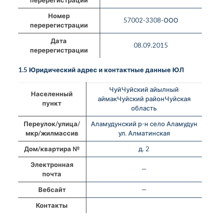
Номер
57002-3308-ООО
перерегистрации
Дата
08.09.2015
перерегистрации
1.5 Юридический адрес и контактные данные ЮЛ
ЧуйЧуйский айылный
Населенный
аймакЧуйский районЧуйская
пункт
область
Переулок/улица/
Аламудунский р-н село Аламудун
мкр/жилмассив
ул. Алматинская
Дом/квартира №
д. 2
Электронная
—
почта
Вебсайт
—
Контакты