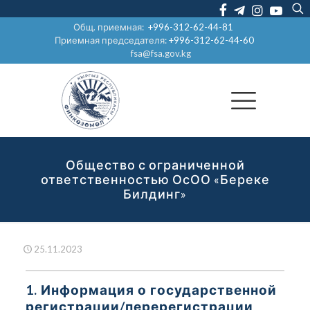
Общ. приемная:
+996-312-62-44-81
Приемная председателя:
+996-312-62-44-60
fsa@fsa.gov.kg
Общество с ограниченной
ответственностью ОсОО «Береке
Билдинг»
25.11.2023
1. Информация о государственной
регистрации/перерегистрации