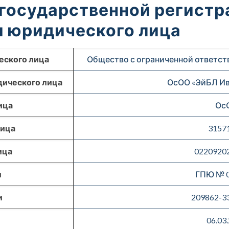
 государственной регистр
 юридического лица
еского лица
Общество с ограниченной ответст
ического лица
ОсОО «ЭйБЛ Ив
ица
Ос
лица
3157
ица
0220920
и
ГПЮ № 0
и
209862-3
06.03