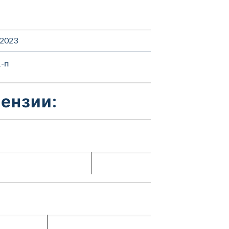
.2023
1-п
ензии: