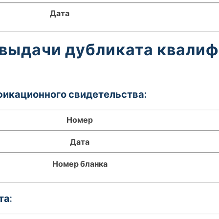
Дата
 выдачи дубликата квали
фикационного свидетельства:
Номер
Дата
Номер бланка
та: