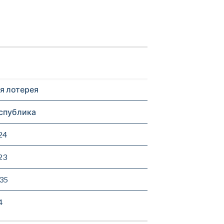
 лотерея
спублика
24
23
35
4