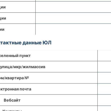
ции
ции
ии
онтактные данные ЮЛ
селенный пункт
/улица/мкр/жилмассив
м/квартира №
ктронная почта
Вебсайт