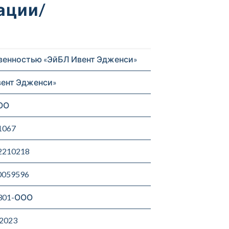
ации/
венностью «ЭйБЛ Ивент Эдженси»
ент Эдженси»
ОО
1067
2210218
059596
301-ООО
.2023