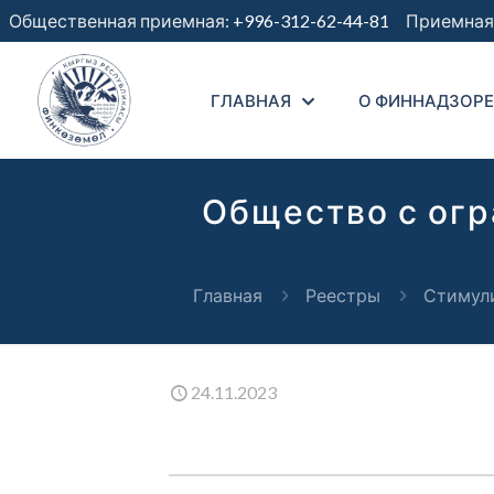
Общественная приемная:
+996-312-62-44-81
Приемная 
ГЛАВНАЯ
О ФИННАДЗОРЕ
Общество с огр
Главная
Реестры
Стимул
24.11.2023