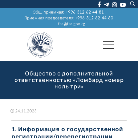
Общ. приемная:
+996-312-62-44-81
Приемная председателя:
+996-312-62-44-60
fsa@fsa.gov.kg
Общество с дополнительной
ответственностью «Ломбард номер
ноль три»
24.11.2023
1. Информация о государственной
регистрации/перерегистрации