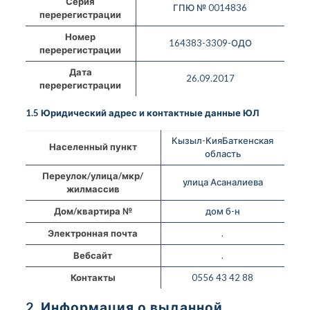
Серия
ГПЮ № 0014836
перерегистрации
Номер
164383-3309-ОДО
перерегистрации
Дата
26.09.2017
перерегистрации
1.5 Юридический адрес и контактные данные ЮЛ
Кызыл-КияБаткенская
Населенный пункт
область
Переулок/улица/мкр/
улица Асаналиева
жилмассив
Дом/квартира №
дом б-н
Электронная почта
.
Вебсайт
.
Контакты
0556 43 42 88
2. Информация о выданной