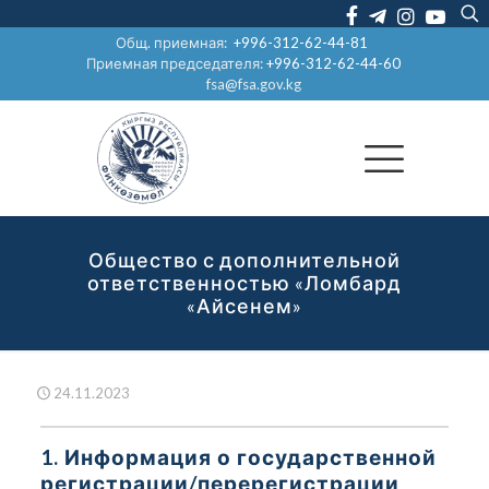
Общ. приемная:
+996-312-62-44-81
Приемная председателя:
+996-312-62-44-60
fsa@fsa.gov.kg
Общество с дополнительной
ответственностью «Ломбард
«Айсенем»
24.11.2023
1. Информация о государственной
регистрации/перерегистрации