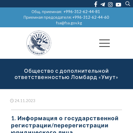
Общ. приемная:
+996-312-62-44-81
Приемная председателя:
+996-312-62-44-60
fsa@fsa.gov.kg
Общество с дополнительной
ответственностью Ломбард «Умут»
24.11.2023
1. Информация о государственной
регистрации/перерегистрации
юридического лица