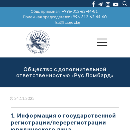
Общ. приемная:
+996-312-62-44-81
Приемная председателя:
+996-312-62-44-60
fsa@fsa.gov.kg
Общество с дополнительной
ответственностью «Рус Ломбард»
24.11.2023
1. Информация о государственной
регистрации/перерегистрации
юридического лица