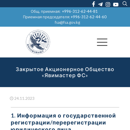
Общ. приемная:
+996-312-62-44-81
Приемная председателя:
+996-312-62-44-60
fsa@fsa.gov.kg
Закрытое Акционерное Общество
«Явимастер ФС»
24.11.2023
1. Информация о государственной
регистрации/перерегистрации
юридического лица