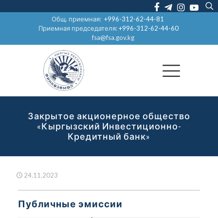
Общ. приемная:
+996-312-62-44-81
Приемная председателя:
+996-312-62-44-60
fsa@fsa.gov.kg
Закрытое акционерное общество
«Кыргызский Инвестиционно-
Кредитный банк»
24.11.2023
Публичные эмиссии