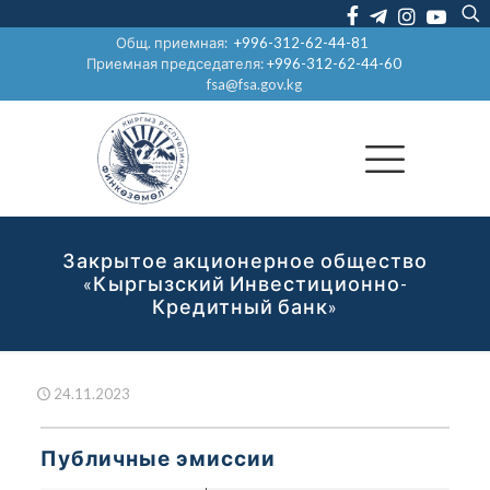
Общ. приемная:
+996-312-62-44-81
Приемная председателя:
+996-312-62-44-60
fsa@fsa.gov.kg
Закрытое акционерное общество
«Кыргызский Инвестиционно-
Кредитный банк»
24.11.2023
Публичные эмиссии