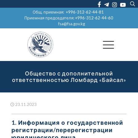
Общ. приемная:
+996-312-62-44-81
Приемная председателя:
+996-312-62-44-60
fsa@fsa.gov.kg
Общество с дополнительной
ответственностью Ломбард «Байсал»
23.11.2023
1. Информация о государственной
регистрации/перерегистрации
юридического лица