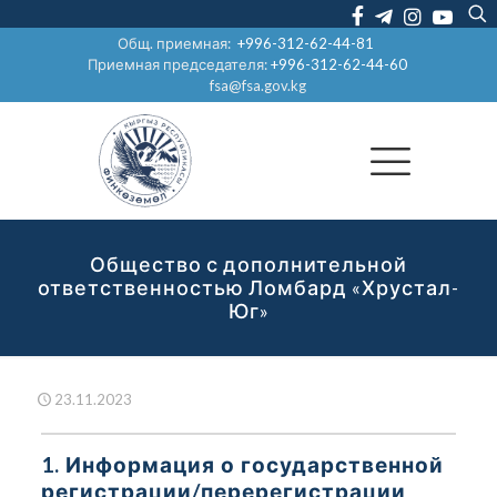
Общ. приемная:
+996-312-62-44-81
Приемная председателя:
+996-312-62-44-60
fsa@fsa.gov.kg
Общество с дополнительной
ответственностью Ломбард «Хрустал-
Юг»
23.11.2023
1. Информация о государственной
регистрации/перерегистрации