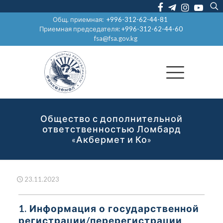
Общ. приемная:
+996-312-62-44-81
Приемная председателя:
+996-312-62-44-60
fsa@fsa.gov.kg
Общество с дополнительной
ответственностью Ломбард
«Акбермет и Ко»
23.11.2023
1. Информация о государственной
регистрации/перерегистрации