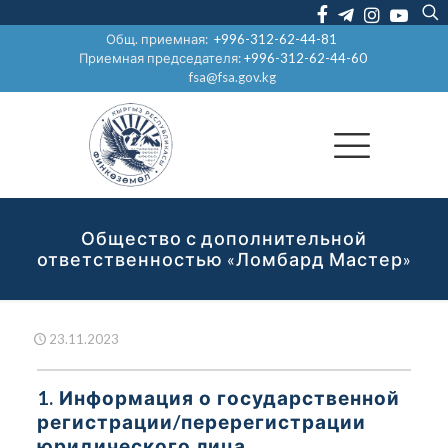
Общ. приемная:
+996-312-62-44-81
Приемная председателя:
+996-312-62-44-60
fsa@fsa.gov.kg
Общество с дополнительной
ответственностью «Ломбард Мастер»
23.11.2023
1. Информация о государственной
регистрации/перерегистрации
юридического лица