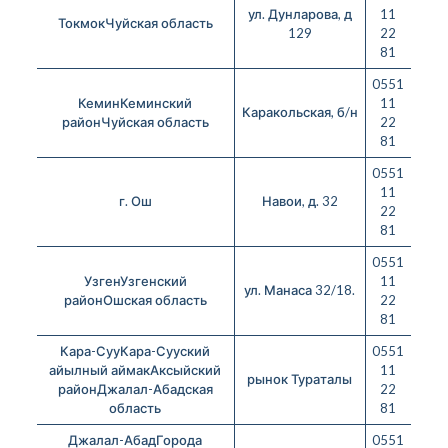
ул. Дунларова, д
11
ТокмокЧуйская область
129
22
81
0551
КеминКеминский
11
Каракольская, б/н
районЧуйская область
22
81
0551
11
г. Ош
Навои, д. 32
22
81
0551
УзгенУзгенский
11
ул. Манаса 32/18.
районОшская область
22
81
Кара-СууКара-Сууский
0551
айылный аймакАксыйский
11
рынок Тураталы
районДжалал-Абадская
22
область
81
Джалал-АбадГорода
0551