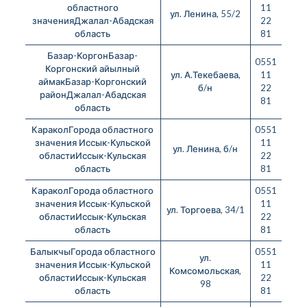
областного
11
ул. Ленина, 55/2
значенияДжалал-Абадская
22
область
81
Базар-КоргонБазар-
0551
Коргонский айылный
ул. А.Текебаева,
11
аймакБазар-Коргонский
б/н
22
районДжалал-Абадская
81
область
КараколГорода областного
0551
значения Иссык-Кульской
11
ул. Ленина, б/н
областиИссык-Кульская
22
область
81
КараколГорода областного
0551
значения Иссык-Кульской
11
ул. Торгоева, 34/1
областиИссык-Кульская
22
область
81
БалыкчыГорода областного
0551
ул.
значения Иссык-Кульской
11
Комсомольская,
областиИссык-Кульская
22
98
область
81