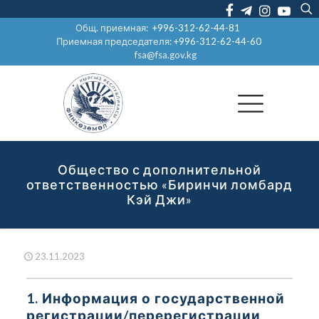
Общ. приемная:
+996-312-62-44-81
Приемная председателя:
+996-312-62-44-60
fsa@fsa.gov.kg
Общество с дополнительной
ответственностью «Биринчи ломбард
Кэй Джи»
23.11.2023
1. Информация о государственной
регистрации/перерегистрации