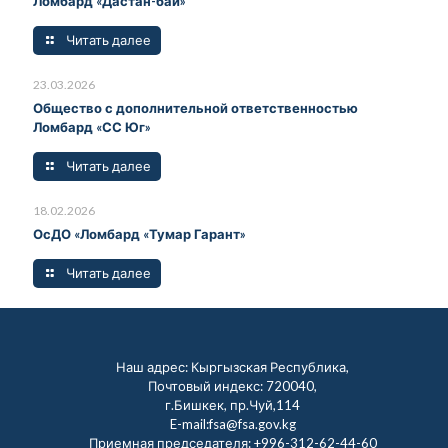
Ломбард «Дастан-бай»
Читать далее
23.03.2026
Общество с дополнительной ответственностью
Ломбард «СС Юг»
Читать далее
18.02.2026
ОсДО «Ломбард «Тумар Гарант»
Читать далее
Наш адрес: Кыргызская Республика,
Почтовый индекс: 720040,
г.Бишкек, пр.Чуй,114
E-mail:fsa@fsa.gov.kg
Приемная председателя:
+996-312-62-44-60