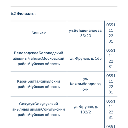
6.2 Филиалы:
0551
ул.Бейшеналиева,
11
Бишкек
33/20
22
81
0551
БеловодскоеБеловодский
11
айылный аймакМосковский
ул. Фрунзе, д. 165
22
районЧуйская область
81
0551
ул.
Кара-БалтаЖайылский
11
Кожомбердиева,
районЧуйская область
22
б/н
81
0551
СокулукСокулукский
ул. Фрунзе, д.
11
айылный аймакСокулукский
132/2
22
районЧуйская область
81
0551