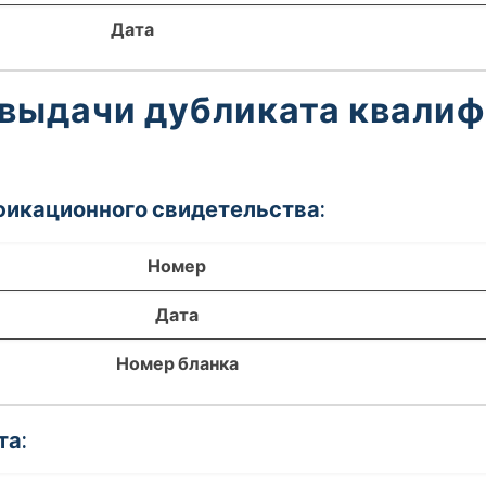
Дата
 выдачи дубликата квали
фикационного свидетельства:
Номер
Дата
Номер бланка
та: