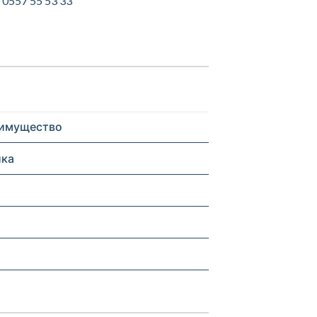
0557 55 53 33
 имущество
ика