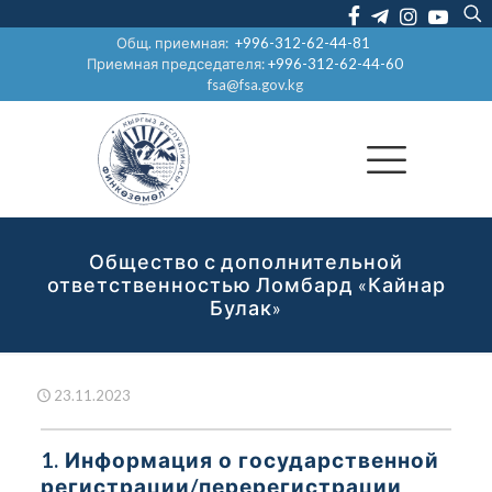
Общ. приемная:
+996-312-62-44-81
Приемная председателя:
+996-312-62-44-60
fsa@fsa.gov.kg
Общество с дополнительной
ответственностью Ломбард «Кайнар
Булак»
23.11.2023
1. Информация о государственной
регистрации/перерегистрации