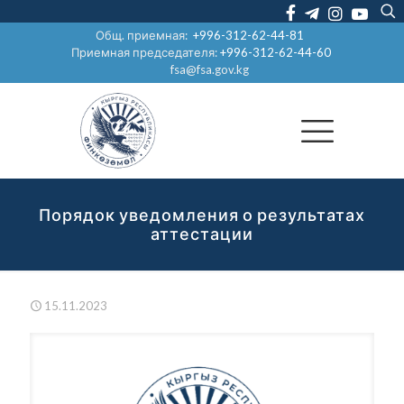
Общ. приемная:
+996-312-62-44-81
Приемная председателя:
+996-312-62-44-60
fsa@fsa.gov.kg
Порядок уведомления о результатах
аттестации
15.11.2023