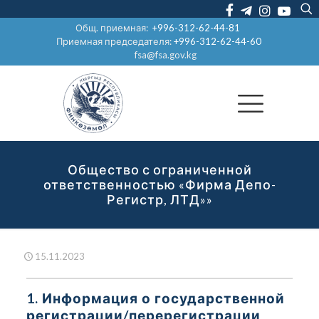
Общ. приемная:
+996-312-62-44-81
Приемная председателя:
+996-312-62-44-60
fsa@fsa.gov.kg
Общество с ограниченной
ответственностью «Фирма Депо-
Регистр, ЛТД»»
15.11.2023
1. Информация о государственной
регистрации/перерегистрации